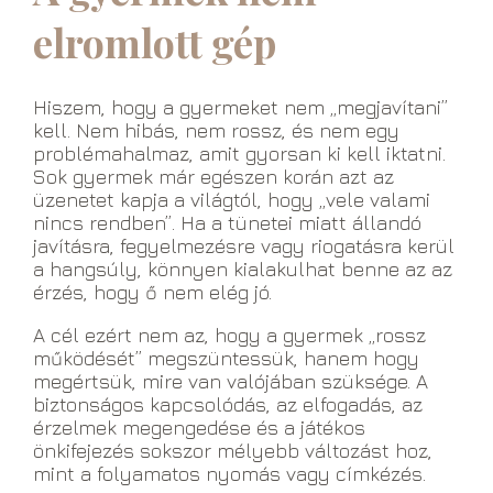
elromlott gép
Hiszem, hogy a gyermeket nem „megjavítani”
kell. Nem hibás, nem rossz, és nem egy
problémahalmaz, amit gyorsan ki kell iktatni.
Sok gyermek már egészen korán azt az
üzenetet kapja a világtól, hogy „vele valami
nincs rendben”. Ha a tünetei miatt állandó
javításra, fegyelmezésre vagy riogatásra kerül
a hangsúly, könnyen kialakulhat benne az az
érzés, hogy ő nem elég jó.
A cél ezért nem az, hogy a gyermek „rossz
működését” megszüntessük, hanem hogy
megértsük, mire van valójában szüksége. A
biztonságos kapcsolódás, az elfogadás, az
érzelmek megengedése és a játékos
önkifejezés sokszor mélyebb változást hoz,
mint a folyamatos nyomás vagy címkézés.