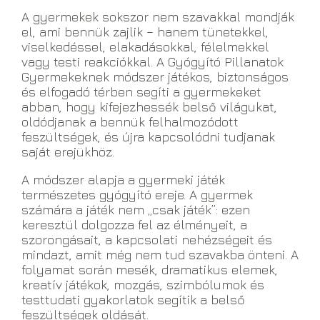
A gyermekek sokszor nem szavakkal mondják
el, ami bennük zajlik – hanem tünetekkel,
viselkedéssel, elakadásokkal, félelmekkel
vagy testi reakciókkal. A Gyógyító Pillanatok
Gyermekeknek módszer játékos, biztonságos
és elfogadó térben segíti a gyermekeket
abban, hogy kifejezhessék belső világukat,
oldódjanak a bennük felhalmozódott
feszültségek, és újra kapcsolódni tudjanak
saját erejükhöz.
A módszer alapja a gyermeki játék
természetes gyógyító ereje. A gyermek
számára a játék nem „csak játék”: ezen
keresztül dolgozza fel az élményeit, a
szorongásait, a kapcsolati nehézségeit és
mindazt, amit még nem tud szavakba önteni. A
folyamat során mesék, dramatikus elemek,
kreatív játékok, mozgás, szimbólumok és
testtudati gyakorlatok segítik a belső
feszültségek oldását.