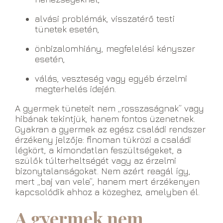
alvási problémák, visszatérő testi
tünetek esetén,
önbizalomhiány, megfelelési kényszer
esetén,
válás, veszteség vagy egyéb érzelmi
megterhelés idején.
A gyermek tüneteit nem „rosszaságnak” vagy
hibának tekintjük, hanem fontos üzenetnek.
Gyakran a gyermek az egész családi rendszer
érzékeny jelzője: finoman tükrözi a családi
légkört, a kimondatlan feszültségeket, a
szülők túlterheltségét vagy az érzelmi
bizonytalanságokat. Nem azért reagál így,
mert „baj van vele”, hanem mert érzékenyen
kapcsolódik ahhoz a közeghez, amelyben él.
A gyermek nem