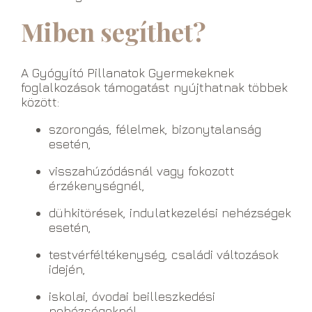
Miben segíthet?
A Gyógyító Pillanatok Gyermekeknek
foglalkozások támogatást nyújthatnak többek
között:
szorongás, félelmek, bizonytalanság
esetén,
visszahúzódásnál vagy fokozott
érzékenységnél,
dühkitörések, indulatkezelési nehézségek
esetén,
testvérféltékenység, családi változások
idején,
iskolai, óvodai beilleszkedési
nehézségeknél,