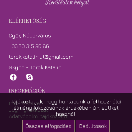
ELÉRHETŐSÉG
Győr, Nádorváros
+36 70 315 96 86
torok.katalin.ut@gmail.com
Skype - Török Katalin
INFORMÁCIÓK
Tájékoztatjuk, hogy honlapunk a felhasználói
Impresszum
élmény fokozásának érdekében ún. sütiket
Jogi nyilatkozat
használ.
Adatvédelmi tájékoztató