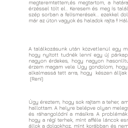
megteremtettem,és megtartom, a határa
érzéssel tölt el... Keresem és meg is ta
szép sorban a felismerések.... ezekkel d
már az úton vagyok és haladok rajta !! Há
A találkozásunk után közvetlenül egy me
hogy nyitott tudnék lenni egy új párkap
nagyon érdekes, hogy nagyon hasonlít
érzem magam vele. Úgy gondolom, hogy s
alkalmassá tett arra, hogy készen álljak
(Reni)
Úgy éreztem, hogy sok rajtam a teher, ami
hallottam. A helyre belépve olyan melegs
és ráhangolódni a másikra. A problémák
hogy a régi terhek, mint afféle láncok es
állok a dolgokhoz, mint korábban és ne