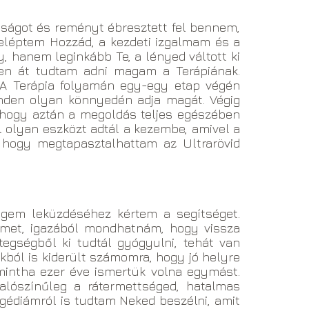
siságot és reményt ébresztett fel bennem,
beléptem Hozzád, a kezdeti izgalmam és a
, hanem leginkább Te, a lényed váltott ki
sen át tudtam adni magam a Terápiának.
. A Terápia folyamán egy-egy etap végén
inden olyan könnyedén adja magát. Végig
, hogy aztán a megoldás teljes egészében
 olyan eszközt adtál a kezembe, amivel a
, hogy megtapasztalhattam az Ultrarövid
gem leküzdéséhez kértem a segítséget.
met, igazából mondhatnám, hogy vissza
egségből ki tudtál gyógyulni, tehát van
kból is kiderült számomra, hogy jó helyre
mintha ezer éve ismertük volna egymást.
alószínűleg a rátermettséged, hatalmas
gédiámról is tudtam Neked beszélni, amit