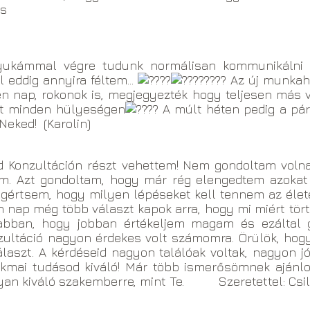
zs
nyukámmal végre tudunk normálisan kommunikálni 
eddig annyira féltem...
Az új munkah
nden nap, rokonok is, megjegyezték hogy teljesen má
it minden hülyeségen
A múlt héten pedig a pá
eked! (Karolin)
 Konzultáción részt vehettem! Nem gondoltam volna,
rám. Azt gondoltam, hogy már rég elengedtem azokat
gértsem, hogy milyen lépéseket kell tennem az élete
 nap még több választ kapok arra, hogy mi miért tör
t abban, hogy jobban értékeljem magam és ezáltal
nzultáció nagyon érdekes volt számomra. Örülök, hog
laszt. A kérdéseid nagyon találóak voltak, nagyon j
kmai tudásod kiváló! Már több ismerősömnek ajánlo
olyan kiváló szakemberre, mint Te. Szeretettel: Csi