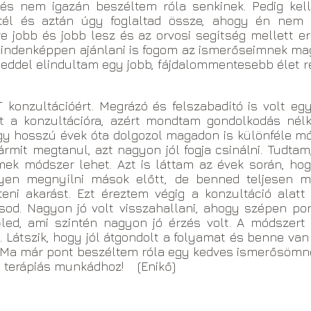
s nem igazán beszéltem róla senkinek. Pedig kelle
eztél és aztán úgy foglaltad össze, ahogy én nem
e jobb és jobb lesz és az orvosi segítség mellett er
denképpen ajánlani is fogom az ismerőseimnek magá
del elindultam egy jobb, fájdalommentesebb élet rem
konzultációért. Megrázó és felszabadító is volt e
at a konzultációra, azért mondtam gondolkodás né
gy hosszú évek óta dolgozol magadon is különféle m
ármit megtanul, azt nagyon jól fogja csinálni. Tudtam
mek módszer lehet. Azt is láttam az évek során, h
yen megnyílni mások előtt, de benned teljesen m
teni akarást. Ezt éreztem végig a konzultáció alatt
ásod. Nagyon jó volt visszahallani, ahogy szépen po
őled, ami szintén nagyon jó érzés volt. A módszer
Látszik, hogy jól átgondolt a folyamat és benne van 
. Ma már pont beszéltem róla egy kedves ismerősömn
a terápiás munkádhoz! (Enikő)