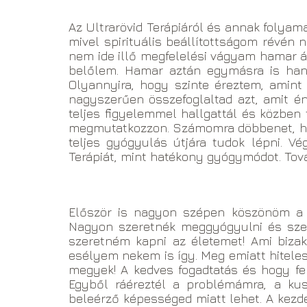
Az Ultrarövid Terápiáról és annak folyam
mivel spirituális beállítottságom révén
nem ide illő megfelelési vágyam hamar át
belőlem. Hamar aztán egymásra is hang
Olyannyira, hogy szinte éreztem, amint
nagyszerűen összefoglaltad azt, amit é
teljes figyelemmel hallgattál és közben
megmutatkozzon. Számomra döbbenet, hogy
teljes gyógyulás útjára tudok lépni. V
Terápiát, mint hatékony gyógymódot. Továb
Először is nagyon szépen köszönöm a 
Nagyon szeretnék meggyógyulni és sze
szeretném kapni az életemet! Ami bizak
esélyem nekem is így. Meg emiatt hiteles
megyek! A kedves fogadtatás és hogy fe
Egyből ráéreztél a problémámra, a kus
beleérző képességed miatt lehet. A kezd