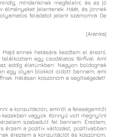
ndig, mindenkinek megfelelni, és ez jó
ív élményeket jelentenek. Háát, és jönnek
 folyamatos feladatot jelent számomra. De
(Aranka)
. Majd ennek hatására kezdtem el érezni,
találkoztam egy csodálatos férfival. Ami
az eddig életünkben. Nagyon boldognak
en egy olyan blokkot oldott bennem, ami
érfinak. Hálásan köszönöm a segítségedet!
enni a konzultáción, amiről a feleségemtől
jó kezekben vagyok. Könnyű volt megnyílni
 érzelem szabadult fel bennem. Éreztem,
is érzem a pozitív változást, pozitívabban
nak éreztem a konzultációt és köszönöm,