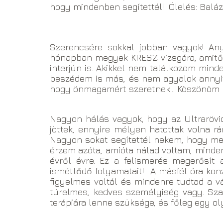
hogy mindenben segítettél! Ölelés: Balá
Szerencsére sokkal jobban vagyok! A
hónapban megyek KRESZ vizsgára, amitől 
interjún is. Akikkel nem találkozom mi
beszédem is más, és nem agyalok anny
hogy önmagamért szeretnek... Köszönöm N
Nagyon hálás vagyok, hogy az Ultrarövid
jöttek, ennyire mélyen hatottak volna 
Nagyon sokat segítettél nekem, hogy me
érzem azóta, amióta nálad voltam, minden
évről évre. Ez a felismerés megerősí
ismétlődő folyamatait! A másfél óra ko
figyelmes voltál és mindenre tudtad a vá
türelmes, kedves személyiség vagy. Sza
terápiára lenne szüksége, és főleg egy 