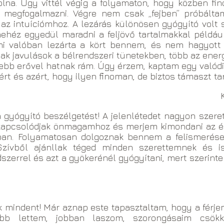
 volna. Úgy vittél végig a folyamaton, hogy közben f
m megfogalmazni. Végre nem csak „fejben” próbált
z intuíciómhoz. A lezárás különösen gyógyító volt
ehéz egyedül maradni a feljövő tartalmakkal például 
ami valóban lezárta a kört bennem, és nem hagyott
ak javulások a bélrendszeri tünetekben, több az ener
ebb erővel hatnak rám. Úgy érzem, kaptam egy valódi 
ért és azért, hogy ilyen finoman, de biztos támaszt ta
gyógyító beszélgetést! A jelenlétedet nagyon szeret
kapcsolódjak önmagamhoz és merjem kimondani az ér
ban. Folyamatosan dolgoznak bennem a felismerés
. Szívből ajánllak téged minden szerettemnek és
zerrel és azt a gyökerénél gyógyítani, mert szerinte
mindent! Már aznap este tapasztaltam, hogy a férje
bb lettem, jobban laszom, szorongásaim csök