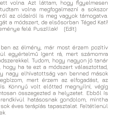
tt volna. Azt láttam, hogy figyelmesen
 tudtam volna megfogalmazni a sokszor
ről az oldalról is meg vagyok támogatva.
t a módszert, de elsősorban Téged Kati!
énye felé. Puszillak! (Edit)
gyben az élmény, már most érzem pozitív
lkül egyértelmű igent rá, mert számomra
ódszerekkel. Tudom, hogy nagyon jó tanár
, hogy ha te ezt a módszert választottad,
ogy nagy elhivatottság van benned mások
egbízom, mert érzem az elfogadást, az
 is. Könnyű volt előtted megnyílni, végig
ntosan összegezted a helyzetet. Ebből is
t rendkívül hatásosnak gondolom, mintha
sok éves terápiás tapasztalat. Feltétlenül
ek.