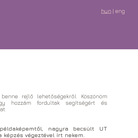
hun
| eng
benne rejlő lehetőségekről. Köszönöm
ogy hozzám fordultak segítségért és
at.
példaképemtől, nagyra becsült UT
a képzés végeztével írt nekem.