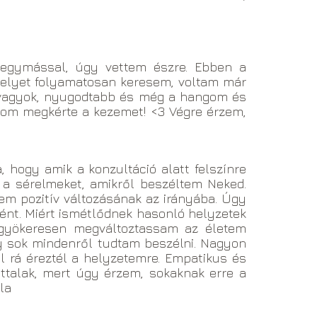
egymással, úgy vettem észre. Ebben a
elyet folyamatosan keresem, voltam már
s vagyok, nyugodtabb és még a hangom és
rom megkérte a kezemet! <3 Végre érzem,
 hogy amik a konzultáció alatt felszínre
 a sérelmeket, amikről beszéltem Neked.
m pozitív változásának az irányába. Úgy
tént. Miért ismétlődnek hasonló helyzetek
 gyökeresen megváltoztassam az életem
y sok mindenről tudtam beszélni. Nagyon
ól rá éreztél a helyzetemre. Empatikus és
ttalak, mert úgy érzem, sokaknak erre a
lla