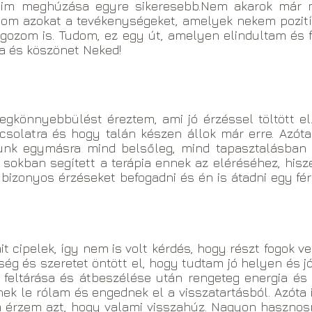
im meghúzása egyre sikeresebb.Nem akarok már mi
lálom azokat a tevékenységeket, amelyek nekem pozit
olgozom is. Tudom, ez egy út, amelyen elindultam és
la és köszönet Neked!
gkönnyebbülést éreztem, ami jó érzéssel töltött el
csolatra és hogy talán készen állok már erre. Azóta 
unk egymásra mind belsőleg, mind tapasztalásban 
okban segített a terápia ennek az eléréséhez, hisz
 bizonyos érzéseket befogadni és én is átadni egy f
t cipelek, így nem is volt kérdés, hogy részt fogok v
ég és szeretet öntött el, hogy tudtam jó helyen és 
 feltárása és átbeszélése után rengeteg energia és
nek le rólam és engednek el a visszatartásból. Azóta 
m érzem azt, hogy valami visszahúz. Nagyon hasznos