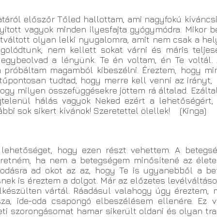
atáról előszőr Tőled hallottam, ami nagyfokú kívánc
 nyitott vagyok minden ilyesfajta gyógymódra. Mikor 
váltott olyan lelki nyugalomra, amit nem csak a hely
olódtunk, nem kellett sokat várni és máris telje
 egybeolvad a lényünk. Te én voltam, én Te voltál
n próbáltam magamból kibeszélni. Éreztem, hogy m
 tűpontosan tudtad, hogy merre kell venni az irányt
 milyen összefüggésekre jöttem rá általad. Ezáltal
égtelenül hálás vagyok Neked ezért a lehetőségért
bi sok sikert kívánok! Szeretettel ölellek! (Kinga)
lehetőséget, hogy ezen részt vehettem. A betegsé
retném, ha nem a betegségem minősítené az élete
odásra ad okot az az, hogy Te is ugyanebből a bet
nek is éreztem a dolgot. Már az előzetes levélváltáso
lkészülten vártál. Ráadásul valahogy úgy éreztem, 
za, ide-oda csapongó elbeszélésem ellenére. Ez v
eti szorongásomat hamar sikerült oldani és olyan tra