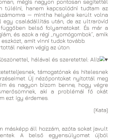
inoman, mégis nagyon pontosan segítettél
am túlélni, hanem kapcsolódni tudtam az
 számomra — mintha helyére került volna
egy családállítás után, de az ultrarövid
 függőben belső folyamatokat. És már a
giám, és azok a régi „nyomógombok”, amik
eszközt, amit vinni tudok tovább.
rtottál nekem végig az úton.
Köszönettel, hálával és szeretettel: Aliz
etetteljesnek, támogatónak és hitelesnek
zéseimet. Új nézőpontokat nyitottál meg
eim és nagyon bízom benne, hogy végre
 ismerősömnek, aki a problémái fő okát
m ezt így érdemes.
(Kata)
m másképp áll hozzám, azóta sokat javult
kentek. A belső egyensúlyomat újból