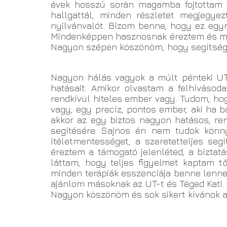
évek hosszú során magamba fojtottam é
hallgattál, minden részletet megjegy
nyilvánvalót. Bízom benne, hogy ez egyr
Mindenképpen hasznosnak éreztem és min
Nagyon szépen köszönöm, hogy segítséged
Nagyon hálás vagyok a múlt pénteki UT 
hatásait. Amikor olvastam a felhívásod
rendkívül hiteles ember vagy. Tudom, ho
vagy, egy precíz, pontos ember, aki ha b
akkor az egy biztos nagyon hatásos, re
segítésére. Sajnos én nem tudok könn
ítéletmentességet, a szeretetteljes segí
éreztem a támogató jelenléted, a bíztat
láttam, hogy teljes figyelmet kaptam t
minden terápiák esszenciája benne lenne. 
ajánlom másoknak az UT-t és Téged Kati
Nagyon köszönöm és sok sikert kívánok 