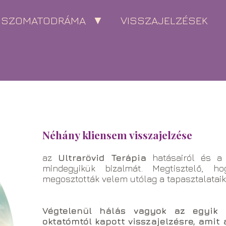
SZOMATODRÁMA
VISSZAJELZÉSEK
Néhány kliensem visszajelzése
az
Ultrarövid Terápia
hatásairól és a 
mindegyikük bizalmát. Megtisztelő, h
megosztották velem utólag a tapasztalataik
Végtelenül hálás vagyok az egyik 
oktatómtól kapott visszajelzésre, amit 