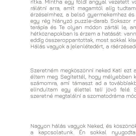
ritka. Mintha egy földi angyal vezetett
rálátni arra, amit magamtól alig tudta
érzéseimhez, a belső gyermekemhez és a
egy rég hiányzó puzzle-darab. Sokszor n
terápia és Te olyan módon zártál le, 
hétköznapokban is érzem a hatását: vann
eddig összeroppantottak, most sokkal kis
Hálás vagyok a jelenlétedért, a ráérzésed
Szeretném megköszönni neked Kati ezt a 
éltem meg. Segítettél, hogy mélyebben 
számomra, ami támaszt ad a továbbiak
elindultam egy élettel teli jövő felé
szeretné megtalálni a szomatodráma móds
Nagyon hálás vagyok Neked, és köszönök 
a kapcsolatunk. Én sokkal nyugodta