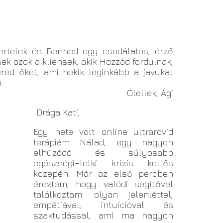
ertelek és Benned egy csodálatos, érző
sek azok a kliensek, akik Hozzád fordulnak,
red őket, ami nekik leginkább a javukat
.
Ölellek, Ági
Drága Kati,
Egy hete volt online ultrarövid
terápiám Nálad, egy nagyon
elhúzódó és súlyosabb
egészségi–lelki krízis kellős
közepén. Már az első percben
éreztem, hogy valódi segítővel
találkoztam: olyan jelenléttel,
empátiával, intuícióval és
szaktudással, ami ma nagyon